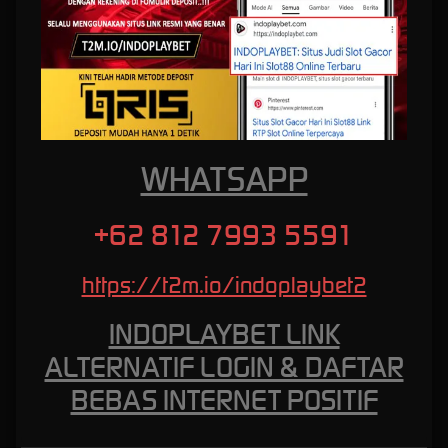
Selamat datang di
Indoplaybet
merupakan situs slot gacor online terpercaya dan slot88
gampang menang terbaik hari ini dari Nexus Engine. Kelebihan Indoplaybet adalah hadir
dengan tampilan permainan slot online yang sudah sangat compertable dan pola
permainan yang sudah menyerupai mesin slot yang ada di casino (offline). Sehingga Anda
tidak perlu pergi ke negara penyedia permainan mesin slot.
INDOPLAYBET adalah situs slot88 resmi terpercaya menyajikan referensi mengenai
slot
gacor
hari ini populer dengan RTP lengkap serta banyak pilihan permainan slot online.
WHATSAPP
Dengan daftar di Indoplaybet, Anda sudah bisa memainkan semua jenis permainan slot
online terpercaya dan terlengkap di Indonesia. Hadirnya halaman website ini juga
memberikan banyak keuntungan untuk anda, karena Indoplaybet adalah situs slot gacor
+62 812 7993 5591
terbaik hari ini dan sebagai agen bandar slot88 gacor terpercaya resmi di Indonesia yang
menjadi pilihan utama dari semua situs slot online terbaik dan terpercaya yang ada,
sehingga antrian pendaftaran member premium seperti pemain Slot yang selalu
https://t2m.io/indoplaybet2
bertambah banyak setiap harinya.
Indo​play​bet hadir sebagai platform
slot88
resmi terpercaya dengan layanan online 24 jam
INDOPLAYBET LINK
dan akses login mudah banyak permainan slot paling gacor paling disukai dan paling
ALTERNATIF LOGIN & DAFTAR
banyak dimainkan oleh masyarakat Indonesia saat ini. Dengan kecepatan login permainan,
INDO​PLAY​BET terus menjadi referensi situs slot gacor Slot88 & Slot777 terpercaya pilihan
BEBAS INTERNET POSITIF
pertama dibandingkan dengan situs slot lainnya. Keunggulan yang membuat SLOT88
menjadi situs slot gacor terbaik terletak pada RTP yang tinggi, memberikan peluang
kemenangan lebih besar di setiap putaran. Daftar sekarang juga di Indoplaybet.