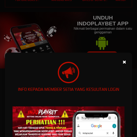
UNDUH
INDOPLAYBET APP
Nikmati berbagai permainan dalam satu
genggaman
UNDUH
×
PANDUAN INSTALASI
INDOPLAYBET: Situs Daftar Slot Gacor Hari Ini & Slot88
Resmi Terpercaya
INFO KEPADA MEMBER SETIA YANG KESULITAN LOGIN
INDOPLAYBET: Situs Daftar
Slot Gacor Hari Ini & Slot88
Resmi Terpercaya