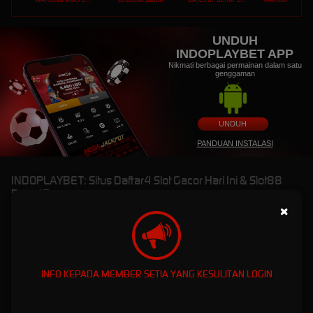
UNDUH
INDOPLAYBET APP
Nikmati berbagai permainan dalam satu
genggaman
UNDUH
PANDUAN INSTALASI
INDOPLAYBET: Situs Daftar4 Slot Gacor Hari Ini & Slot88
Resmi Terpercaya
×
INDOPLAYBET: Situs Daftar
Slot Gacor Hari Ini & Slot88
INFO KEPADA MEMBER SETIA YANG KESULITAN LOGIN
Resmi Terpercaya