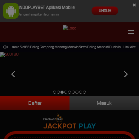
×
INDOPLAYBET Aplikasi Mobile
UNDUH
Jangan tampilkan lagi hari ini
tuk Bermain Slot88 Paling Gampang Menang Maxwin Serta Paling Aman di Dunia Ini - Link Altern
Daftar
Masuk
JACKPOT
PLAY