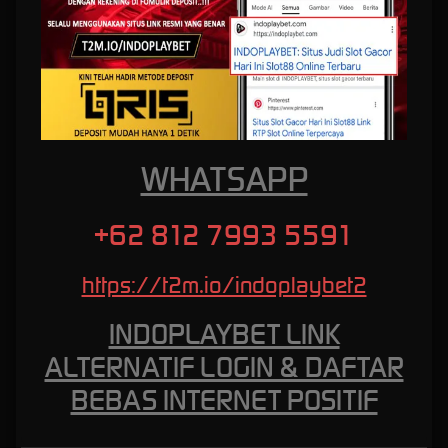
Selamat datang di
Indoplaybet
merupakan situs slot gacor online terpercaya dan slot88
gampang menang terbaik hari ini dari Nexus Engine. Kelebihan Indoplaybet adalah hadir
dengan tampilan permainan slot online yang sudah sangat compertable dan pola
permainan yang sudah menyerupai mesin slot yang ada di casino (offline). Sehingga Anda
tidak perlu pergi ke negara penyedia permainan mesin slot.
INDOPLAYBET adalah situs slot88 resmi terpercaya menyajikan referensi mengenai
slot
gacor
hari ini populer dengan RTP lengkap serta banyak pilihan permainan slot online.
WHATSAPP
Dengan daftar di Indoplaybet, Anda sudah bisa memainkan semua jenis permainan slot
online terpercaya dan terlengkap di Indonesia. Hadirnya halaman website ini juga
memberikan banyak keuntungan untuk anda, karena Indoplaybet adalah situs slot gacor
+62 812 7993 5591
terbaik hari ini dan sebagai agen bandar slot88 gacor terpercaya resmi di Indonesia yang
menjadi pilihan utama dari semua situs slot online terbaik dan terpercaya yang ada,
sehingga antrian pendaftaran member premium seperti pemain Slot yang selalu
https://t2m.io/indoplaybet2
bertambah banyak setiap harinya.
Indo​play​bet hadir sebagai platform
slot88
resmi terpercaya dengan layanan online 24 jam
INDOPLAYBET LINK
dan akses login mudah banyak permainan slot paling gacor paling disukai dan paling
ALTERNATIF LOGIN & DAFTAR
banyak dimainkan oleh masyarakat Indonesia saat ini. Dengan kecepatan login permainan,
INDO​PLAY​BET terus menjadi referensi situs slot gacor Slot88 & Slot777 terpercaya pilihan
BEBAS INTERNET POSITIF
pertama dibandingkan dengan situs slot lainnya. Keunggulan yang membuat SLOT88
menjadi situs slot gacor terbaik terletak pada RTP yang tinggi, memberikan peluang
kemenangan lebih besar di setiap putaran. Daftar sekarang juga di Indoplaybet.