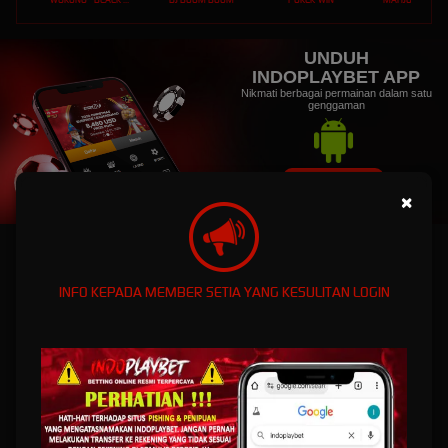
UNDUH
INDOPLAYBET APP
Nikmati berbagai permainan dalam satu
genggaman
UNDUH
×
PANDUAN INSTALASI
INDOPLAYBET: Situs Daftar Slot Gacor Hari Ini & Slot88
Resmi Terpercaya
INFO KEPADA MEMBER SETIA YANG KESULITAN LOGIN
INDOPLAYBET: Situs Daftar
Slot Gacor Hari Ini & Slot88
Resmi Terpercaya