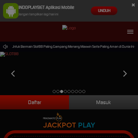
×
INDOPLAYBET Aplikasi Mobile
UNDUH
Jangan tampilkan lagi hari ini
ri Ini Untuk Bermain Slot88 Paling Gampang Menang Maxwin Serta Paling Aman di Dunia Ini - Li
Daftar
Masuk
JACKPOT
PLAY