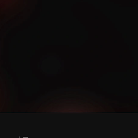
Pindai kod
untuk Un
Android 