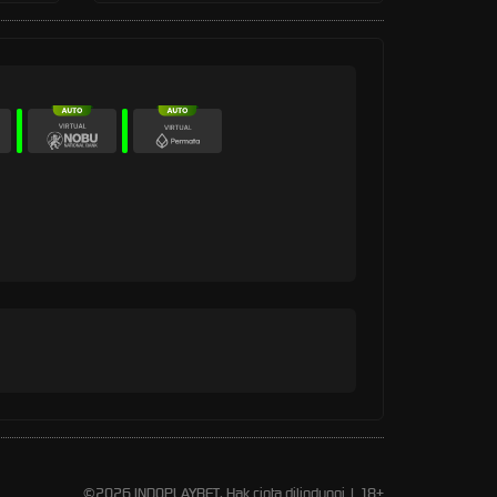
©2026 INDOPLAYBET. Hak cipta dilindungi | 18+