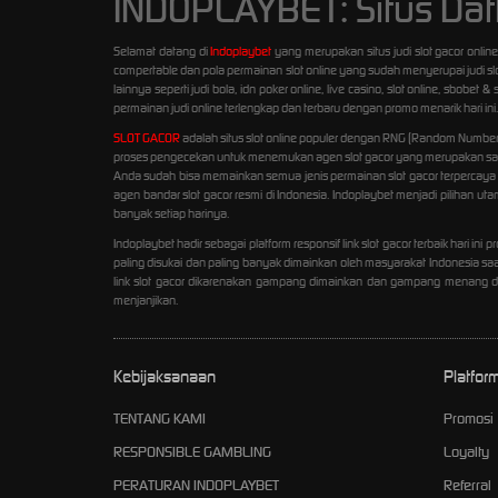
INDOPLAYBET: Situs Daft
Selamat datang di
Indoplaybet
yang merupakan situs judi slot gacor onlin
compertable dan pola permainan slot online yang sudah menyerupai judi slot
lainnya seperti judi bola, idn poker online, live casino, slot online, sb
permainan judi online terlengkap dan terbaru dengan promo menarik hari ini.
SLOT GACOR
adalah situs slot online populer dengan RNG (Random Number Ge
proses pengecekan untuk menemukan agen slot gacor yang merupakan salah satu 
Anda sudah bisa memainkan semua jenis permainan slot gacor terpercaya d
agen bandar slot gacor resmi di Indonesia. Indoplaybet menjadi pilihan ut
banyak setiap harinya.
Indoplaybet hadir sebagai platform responsif link slot gacor terbaik hari in
paling disukai dan paling banyak dimainkan oleh masyarakat Indonesia saa
link slot gacor dikarenakan gampang dimainkan dan gampang menang di
menjanjikan.
Kebijaksanaan
Platfor
TENTANG KAMI
Promosi
RESPONSIBLE GAMBLING
Loyalty
PERATURAN INDOPLAYBET
Referral