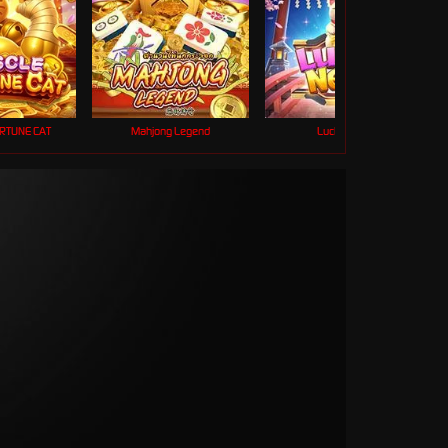
RTUNE CAT
Mahjong Legend
Lucky Neko