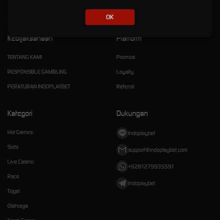
OK
Kebijaksanaan
Platform
TENTANG KAMI
Promosi
RESPONSIBLE GAMBLING
Loyalty
PERATURAN INDOPLAYBET
Referral
Kategori
Dukungan
Hot Games
Indoplaybet
Slots
support@indoplaybet.com
Live Casino
+6281279935591
Race
Indoplaybet
Togel
Olahraga