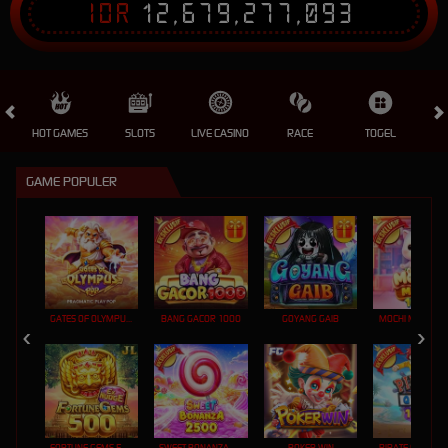
IDR
12,679,277,093
HOT GAMES
SLOTS
LIVE CASINO
RACE
TOGEL
OL
GAME POPULER
GATES OF OLYMPUS POP
BANG GACOR 1000
GOYANG GAIB
MOCHI MANIA 1
FORTUNE GEMS 500
SWEET BONANZA 2500
POKER WIN
PIRATE QUEST 1