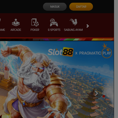
MASUK
DAFTAR
GAME
ARCADE
POKER
E-SPORTS
SABUNG AYAM
PROMOSI