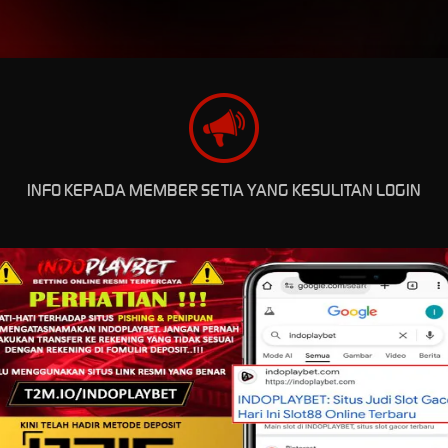
INFO KEPADA MEMBER SETIA YANG KESULITAN LOGIN
Slot88 Resmi Terpercaya
r Slot Gacor Hari Ini & Slot88 
 terpercaya dan slot88 gampang menang terbaik hari ini dari Nexus Engine. Kelebihan Indoplayb
ang ada di kasino (offline). Sehingga Anda tidak perlu pergi ke negara penyedia permainan mesin 