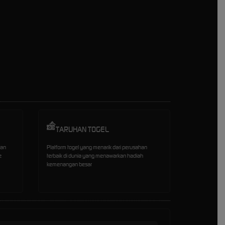
TARUHAN TOGEL
aan
Platform togel yang menarik dari perusahan
e
terbaik di dunia yang menawarkan hadiah
kemenangan besar