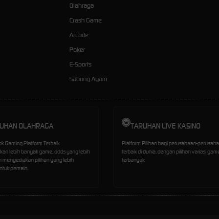
Olahraga
Crash Game
Arcade
Poker
E-Sports
Sabung Ayam
UHAN OLAHRAGA
TARUHAN LIVE KASINO
k Gaming Platform Terbaik
Platform Pilihan bagi perusahaan-perusah
an lebih banyak game, odds yang lebih
terbaik di dunia, dengan pilihan variasi gam
an menyediakan pilihan yang lebih
terbanyak
ntuk pemain.