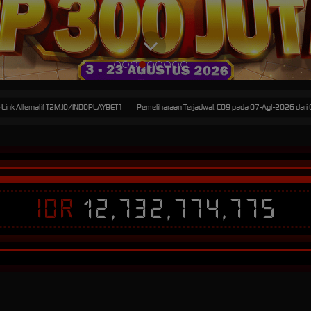
tif T2M.IO/INDOPLAYBET1
Pemeliharaan Terjadwal: CQ9 pada 07-Agt-2026 dari 07.33.17 sampa
IDR
12,732,780,666