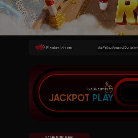
Pemberitahuan
uk Bermain Slot88 Paling Gampang Menang Maxwin Serta Paling Aman di Dunia Ini - Link Alterna
JACKPOT
PLAY
GAME POPULER