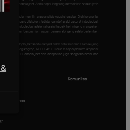
i dengan daftar di Indoplaybet, Anda dapat langsung memainkan semua jenis
a hanya sekedar memilih tanpa analisis website tersebut. Oleh karena itu,
penting yang perlu dilakukan. Jadi dengan daftar slot gacor di Indoplaybet,
a, karena Indoplaybet adalah situs slot terbaik hari ini yang merupakan
ian pendaftaran member premium seperti pemain slot yang selalu bertambah
n permainan. Indoplaybet sendiri menjadi salah satu situs slot88 resmi yang
an permainan yang lengkap, INDOPLAYBET terus menjadi platform responsif
in dari slot88 Indoplaybet bisa didapatkan juga sangatlah besar dan
 &
Komunitas
et
ndoplaybet.com
9935591
et