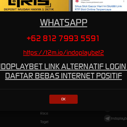
et & slot88 terbaru dengan fitur demo pg soft dan pragmatic play slot gacor gampang menang. Jad
rator) dan RTP (Return To Player) serta banyak pilihan permainannya. Akan tetapi tidak boleh kit
WHATSAPP
ilihan daftar situs judi slot gacor online terpercaya dan terbaik hari ini di Indonesia adalah hal 
 terlengkap di Indonesia. Hadirnya halaman website ini memberikan banyak keuntungan untuk and
a di Indonesia dari semua situs judi slot online terbaik dan terpercaya yang ada, sehingga antr
+62 812 7993 5591
 provider slot88 resmi dengan layanan profesional online 24 jam, akses mudah, serta berbagai piliha
 ini. Dengan akses
SLOT88
login mudah, layanan profesional online 24 jam, serta berbagai pilih
https://t2m.io/indoplaybet2
ndingkan dengan situs lainnya. Keuntungan, potensi dan peluang gampang menang serta maxw
NDOPLAYBET LINK ALTERNATIF LOGIN
DAFTAR BEBAS INTERNET POSITIF
Kategori
Dukungan
Hot Games
Indoplayb
Slots
support@i
OK
Live Casino
+628127
Race
Indoplayb
Togel