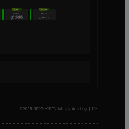
©2026 INDOPLAYBET. Hak cipta dilindungi | 18+