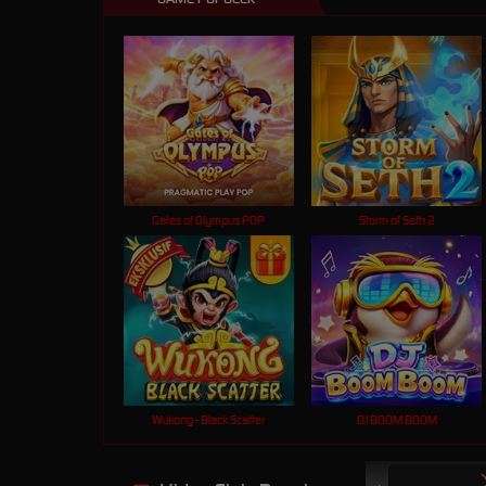
Gates of Olympus POP
Storm of Seth 2
Wukong - Black Scatter
DJ BOOM BOOM