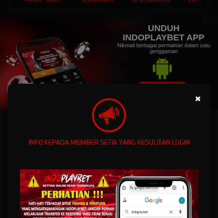
UNDUH
INDOPLAYBET APP
Nikmati berbagai permainan dalam satu
genggaman
UNDUH
×
PANDUAN INSTALASI
INDOPLAYBET: Situs Daftar Slot Gacor Hari Ini & Slot88
Resmi Terpercaya
INFO KEPADA MEMBER SETIA YANG KESULITAN LOGIN
INDOPLAYBET: Situs Daftar
Slot Gacor Hari Ini & Slot88
Resmi Terpercaya