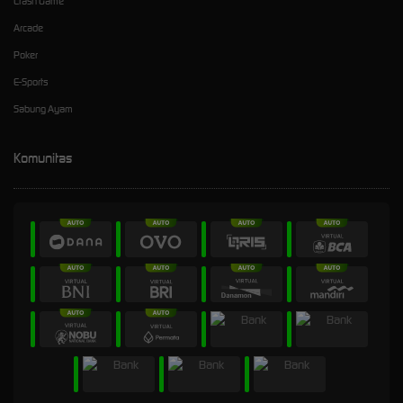
Crash Game
Arcade
Poker
E-Sports
Sabung Ayam
Komunitas