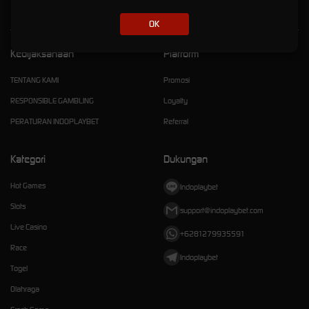
OK
Kebijaksanaan
Platform
TENTANG KAMI
Promosi
RESPONSIBLE GAMBLING
Loyalty
PERATURAN INDOPLAYBET
Referral
Kategori
Dukungan
Hot Games
Indoplaybet
Slots
support@indoplaybet.com
Live Casino
+6281279935591
Race
Indoplaybet
Togel
Olahraga